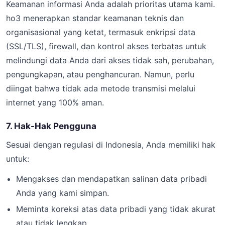
Keamanan informasi Anda adalah prioritas utama kami.
ho3 menerapkan standar keamanan teknis dan
organisasional yang ketat, termasuk enkripsi data
(SSL/TLS), firewall, dan kontrol akses terbatas untuk
melindungi data Anda dari akses tidak sah, perubahan,
pengungkapan, atau penghancuran. Namun, perlu
diingat bahwa tidak ada metode transmisi melalui
internet yang 100% aman.
7. Hak-Hak Pengguna
Sesuai dengan regulasi di Indonesia, Anda memiliki hak
untuk:
Mengakses dan mendapatkan salinan data pribadi
Anda yang kami simpan.
Meminta koreksi atas data pribadi yang tidak akurat
atau tidak lengkap.