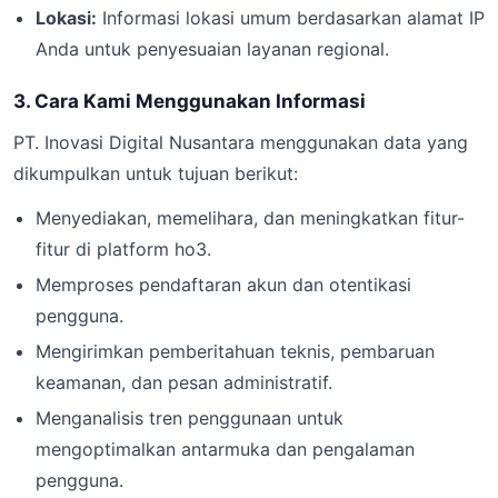
Lokasi:
Informasi lokasi umum berdasarkan alamat IP
Anda untuk penyesuaian layanan regional.
3. Cara Kami Menggunakan Informasi
PT. Inovasi Digital Nusantara menggunakan data yang
dikumpulkan untuk tujuan berikut:
Menyediakan, memelihara, dan meningkatkan fitur-
fitur di platform ho3.
Memproses pendaftaran akun dan otentikasi
pengguna.
Mengirimkan pemberitahuan teknis, pembaruan
keamanan, dan pesan administratif.
Menganalisis tren penggunaan untuk
mengoptimalkan antarmuka dan pengalaman
pengguna.