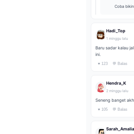
Coba bikin
Hadi_Top
1 minggu lalu
Baru sadar kalau ja
ini.
♥ 123
💬 Balas
Hendra_K
2 minggu lalu
Seneng banget akhi
♥ 105
💬 Balas
Sarah_Amali