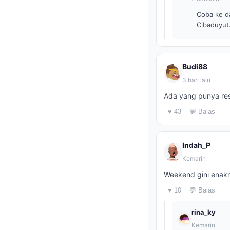
Coba ke da
Cibaduyut
Budi88
3 hari lalu
Ada yang punya re
♥ 43
💬 Balas
Indah_P
Kemarin
Weekend gini enakn
♥ 10
💬 Balas
rina_ky
Kemarin