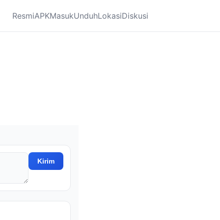
Resmi
APK
Masuk
Unduh
Lokasi
Diskusi
Kirim