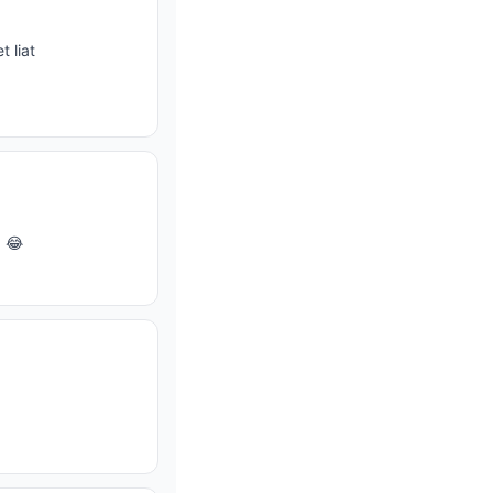
 liat
a 😂