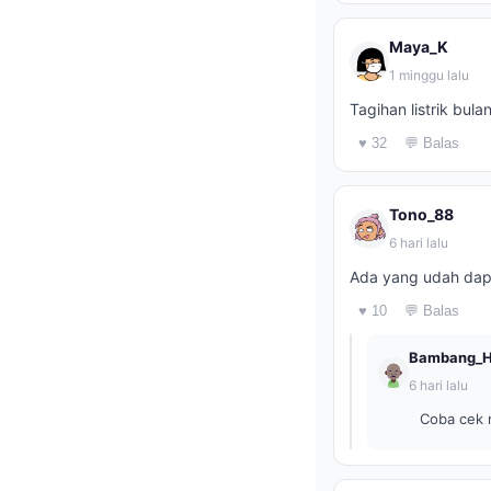
Maya_K
1 minggu lalu
Tagihan listrik bul
♥ 32
💬 Balas
Tono_88
6 hari lalu
Ada yang udah dape
♥ 10
💬 Balas
Bambang_
6 hari lalu
Coba cek m