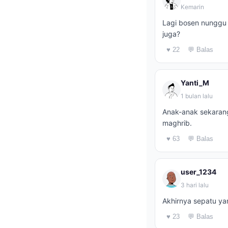
Kemarin
Lagi bosen nunggu a
juga?
♥ 22
💬 Balas
Yanti_M
1 bulan lalu
Anak-anak sekaran
maghrib.
♥ 63
💬 Balas
user_1234
3 hari lalu
Akhirnya sepatu ya
♥ 23
💬 Balas