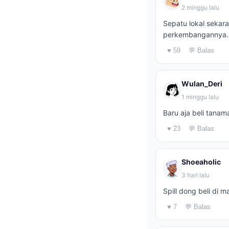
2 minggu lalu
Sepatu lokal sekar
perkembangannya.
♥ 59
💬 Balas
Wulan_Deri
1 minggu lalu
Baru aja beli tanam
♥ 23
💬 Balas
Shoeaholic
3 hari lalu
Spill dong beli di m
♥ 7
💬 Balas