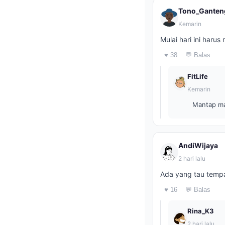
Tono_Ganten
Kemarin
Mulai hari ini harus
♥ 38
💬 Balas
FitLife
Kemarin
Mantap mas
AndiWijaya
2 hari lalu
Ada yang tau temp
♥ 16
💬 Balas
Rina_K3
2 hari lalu