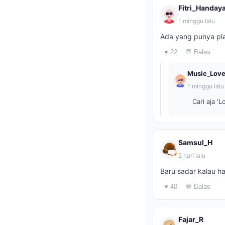
Fitri_Handay
1 minggu lalu
Ada yang punya play
♥ 22
💬 Balas
Music_Love
1 minggu lalu
Cari aja '
Samsul_H
2 hari lalu
Baru sadar kalau ha
♥ 40
💬 Balas
Fajar_R