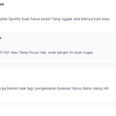
ani
list Spotify buat fokus kerja? Yang nggak ada liriknya kalo bisa.
r
Lofi Girl' atau 'Deep Focus' kak, enak banget itu buat nugas.
rga bensin naik lagi, pengeluaran bulanan harus diatur ulang nih.